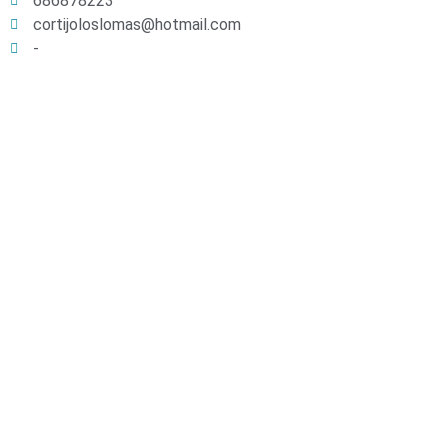
686878223
cortijoloslomas@hotmail.com
-