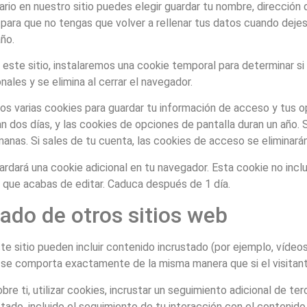
ario en nuestro sitio puedes elegir guardar tu nombre, dirección
 para que no tengas que volver a rellenar tus datos cuando deje
ño.
 este sitio, instalaremos una cookie temporal para determinar s
ales y se elimina al cerrar el navegador.
s varias cookies para guardar tu información de acceso y tus o
n dos días, y las cookies de opciones de pantalla duran un año.
nas. Si sales de tu cuenta, las cookies de acceso se eliminarán
guardará una cookie adicional en tu navegador. Esta cookie no inc
o que acabas de editar. Caduca después de 1 día.
ado de otros sitios web
te sitio pueden incluir contenido incrustado (por ejemplo, vídeos,
se comporta exactamente de la misma manera que si el visitante
e ti, utilizar cookies, incrustar un seguimiento adicional de ter
tado, incluido el seguimiento de tu interacción con el contenido 