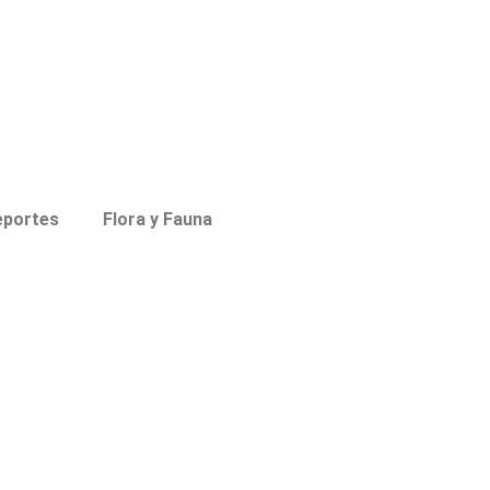
eportes
Flora y Fauna