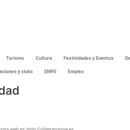
Turismo
Cultura
Festividades y Eventos
D
aciones y clubs
EMFE
Empleo
idad
stra web es: http://villanuevavive.es.