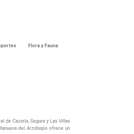
eportes
Flora y Fauna
l de Cazorla, Segura y Las Villas
illanueva del Arzobispo ofrece un