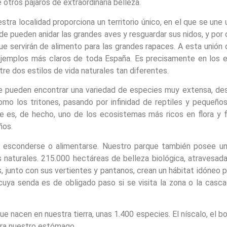
e otros pájaros de extraordinaria belleza.
estra localidad proporciona un territorio único, en el que se u
 pueden anidar las grandes aves y resguardar sus nidos, y por o
 servirán de alimento para las grandes rapaces. A esta unión 
 ejemplos más claros de toda España. Es precisamente en los 
re dos estilos de vida naturales tan diferentes.
a se pueden encontrar una variedad de especies muy extensa, 
omo los tritones, pasando por infinidad de reptiles y peque
ue es, de hecho, uno de los ecosistemas más ricos en flora y 
ños.
a esconderse o alimentarse. Nuestro parque también posee un
 naturales. 215.000 hectáreas de belleza biológica, atravesada
 junto con sus vertientes y pantanos, crean un hábitat idóneo par
cuya senda es de obligado paso si se visita la zona o la cas
ue nacen en nuestra tierra, unas 1.400 especies. El níscalo, el bo
ara nuestro estómago.