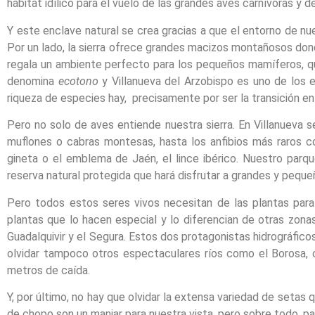
hábitat idílico para el vuelo de las grandes aves carnívoras y d
Y este enclave natural se crea gracias a que el entorno de nu
Por un lado, la sierra ofrece grandes macizos montañosos donde
regala un ambiente perfecto para los pequeños mamíferos, que
denomina
ecotono
y Villanueva del Arzobispo es uno de los
riqueza de especies hay, precisamente por ser la transición ent
Pero no solo de aves entiende nuestra sierra. En Villanuev
muflones o cabras montesas, hasta los anfibios más raros c
gineta o el emblema de Jaén, el lince ibérico. Nuestro parq
reserva natural protegida que hará disfrutar a grandes y peque
Pero todos estos seres vivos necesitan de las plantas par
plantas que lo hacen especial y lo diferencian de otras zonas
Guadalquivir y el Segura. Estos dos protagonistas hidrográficos,
olvidar tampoco otros espectaculares ríos como el Borosa, 
metros de caída.
Y, por último, no hay que olvidar la extensa variedad de setas q
de chopo son un manjar para nuestra vista, pero sobre todo, p