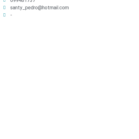
699481737
santy_pedro@hotmail.com
-