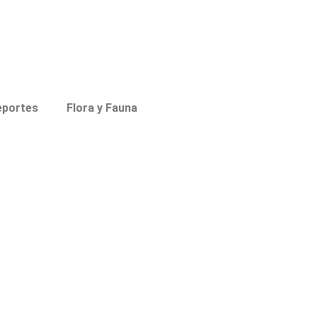
eportes
Flora y Fauna